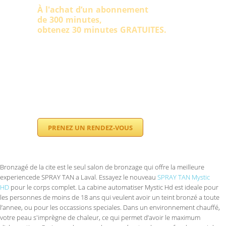
À l'achat d’un abonnement
de 300 minutes,
obtenez 30 minutes GRATUITES.
Le Bronzage de la Cité vous offre un service
courtois et personnalisé selon vos besoins. Tous
les employés sont certifiés par l’Association des
salons de bronzage du Québec (ASBQ) . Vous
pouvez être assuré d’être bien informé sur tous
nos produits et équipements.
PRENEZ UN RENDEZ-VOUS
Bronzagé de la cite est le seul salon de bronzage qui offre la meilleure
experiencede SPRAY TAN a Laval. Essayez le nouveau
SPRAY TAN Mystic
HD
pour le corps complet. La cabine automatiser Mystic Hd est ideale pour
les personnes de moins de 18 ans qui veulent avoir un teint bronzé a toute
l’annee, ou pour les occassions speciales. Dans un environnement chauffé,
votre peau s'imprègne de chaleur, ce qui permet d’avoir le maximum